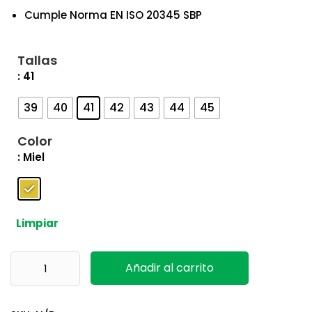
Cumple Norma EN ISO 20345 SBP
Tallas
: 41
39
40
41
42
43
44
45
Color
: Miel
Limpiar
FW35 Steelite Welted Plus Portwest cantidad
Añadir al carrito