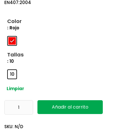
EN407:2004
Color
: Rojo
Tallas
: 10
10
Limpiar
CA 615K Soldador Delta Plus cantidad
Añadir al carrito
SKU:
N/D