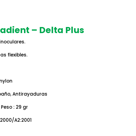
radient – Delta Plus
inoculares.
as flexibles.
 nylon
paño, Antirayaduras
Peso : 29 gr
:2000/A2:2001