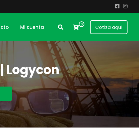
0
cto
Mi cuenta
Cotiza aquí
 | Logycon