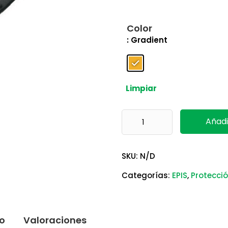
Color
: Gradient
Limpiar
Lentes Fuji2 Gradient Delta Pl
Añadi
SKU:
N/D
Categorías:
EPIS
,
Protecció
to
Valoraciones