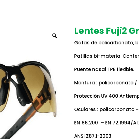
Lentes Fuji2 G
Zoom
Gafas de policarbonato, b
Patillas bi-materia. Conter
Puente nasal TPE flexible.
Montura : policarbonato /
Protección UV 400 Antiem
Oculares : policarbonato – 
EN166:2001 – EN172:1994/A1
ANSI Z87.1-2003