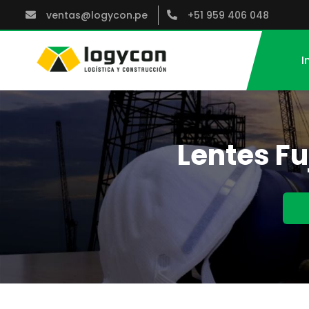
ventas@logycon.pe
+51 959 406 048
I
Lentes Fu