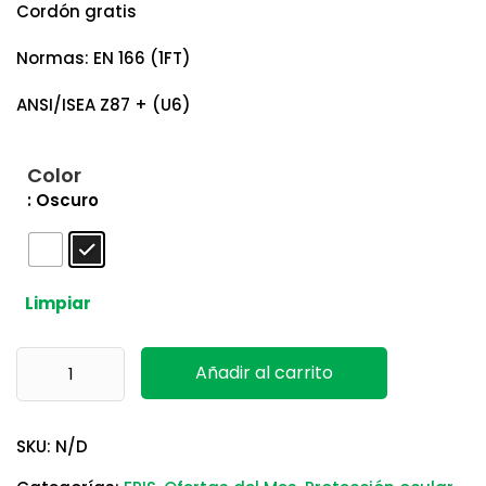
Cordón gratis
Normas: EN 166 (1FT)
ANSI/ISEA Z87 + (U6)
Color
: Oscuro
Limpiar
Lentes PS32 Wrap Around Plus Portwest cantidad
Añadir al carrito
SKU:
N/D