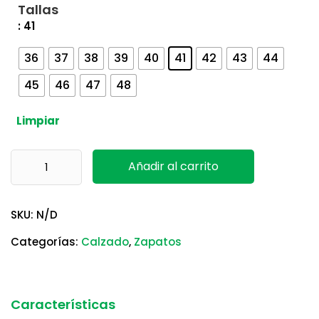
Tallas
: 41
36
37
38
39
40
41
42
43
44
45
46
47
48
Limpiar
B1001 K-Road-Top Base Protection cantidad
Añadir al carrito
SKU:
N/D
Categorías:
Calzado
,
Zapatos
Características