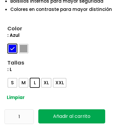
Bolsillos internos para mayor seguridad
Colores en contraste para mayor distinción
Color
: Azul
Tallas
: L
S
M
L
XL
XXL
Limpiar
Chaqueta DX471 Portwest cantidad
Añadir al carrito