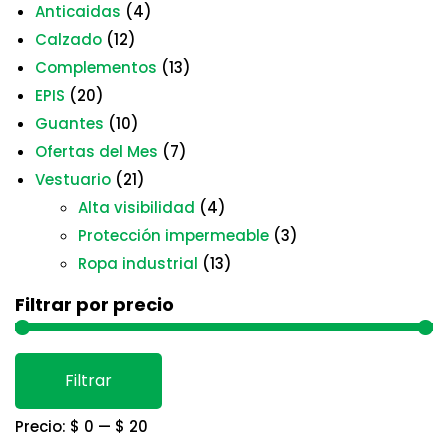
Anticaidas
(4)
Calzado
(12)
Complementos
(13)
EPIS
(20)
Guantes
(10)
Ofertas del Mes
(7)
Vestuario
(21)
Alta visibilidad
(4)
Protección impermeable
(3)
Ropa industrial
(13)
Filtrar por precio
Precio mínimo
Precio máximo
Filtrar
Precio:
$ 0
—
$ 20