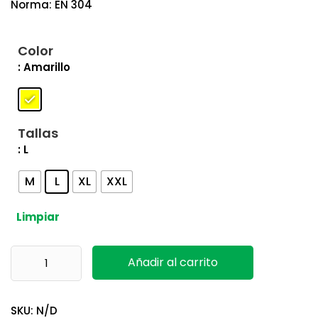
Norma: EN 304
Color
: Amarillo
Tallas
: L
M
L
XL
XXL
Limpiar
Conjunto de lluvia 304 Delta Plus cantidad
Añadir al carrito
SKU:
N/D