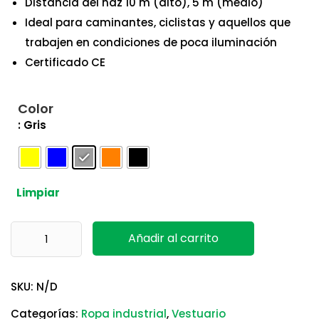
Distancia del haz 10 m (alto), 5 m (medio)
Ideal para caminantes, ciclistas y aquellos que
trabajen en condiciones de poca iluminación
Certificado CE
Color
: Gris
Limpiar
Gorra B028 Doble LED Portwest cantidad
Añadir al carrito
SKU:
N/D
Categorías:
Ropa industrial
,
Vestuario