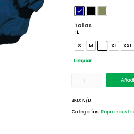
Tallas
: L
S
M
L
XL
XXL
Limpiar
Casaca Reno Delta Plus canti
Añadi
SKU:
N/D
Categorías:
Ropa industri