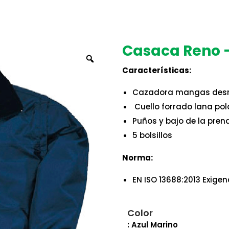
Casaca Reno –
Zoom
Características
:
Cazadora mangas des
Cuello forrado lana po
Puños y bajo de la pren
5 bolsillos
Norma:
EN ISO 13688:2013 Exigen
Color
: Azul Marino