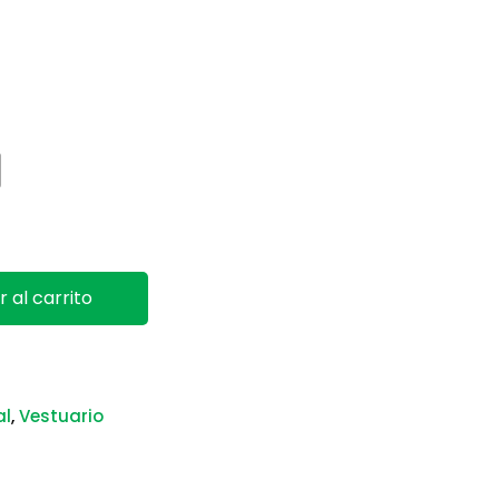
dad
r al carrito
al
,
Vestuario