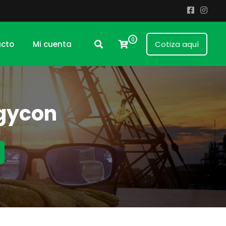
0
cto
Mi cuenta
Cotiza aquí
ogycon