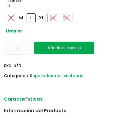
: L
S
M
L
XL
XXL
3XL
Limpiar
Chaqueta Lulea2 Delta Plus cantidad
Añadir al carrito
SKU:
N/D
Categorías:
Ropa industrial
,
Vestuario
Características
Información del Producto